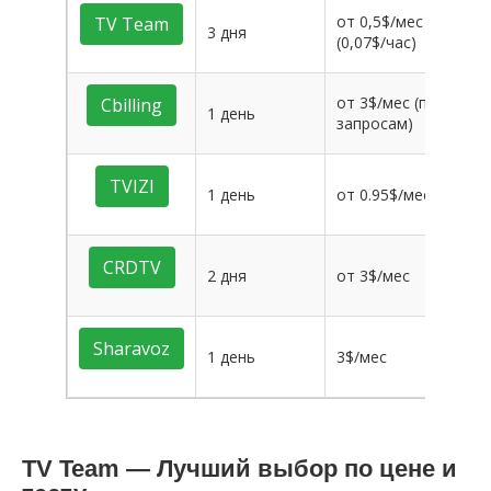
от 0,5$/мес
TV Team
3 дня
26
(0,07$/час)
от 3$/мес (по
Cbilling
1 день
11
запросам)
TVIZI
1 день
от 0.95$/мес
12
CRDTV
2 дня
от 3$/мес
13
Sharavoz
1 день
3$/мес
21
TV Team — Лучший выбор по цене и